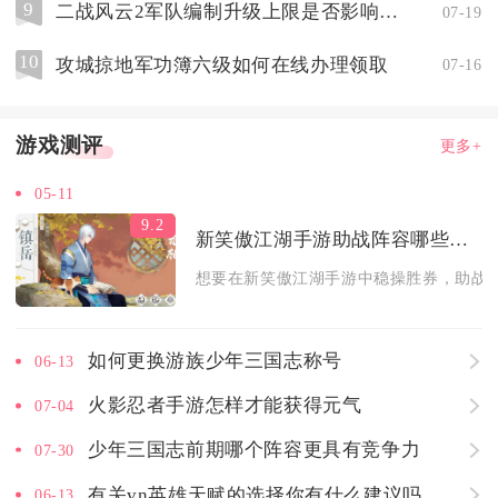
9
二战风云2军队编制升级上限是否影响战斗力
07-19
10
攻城掠地军功簿六级如何在线办理领取
07-16
游戏测评
更多+
05-11
9.2
新笑傲江湖手游助战阵容哪些最强
想要在新笑傲江湖手游中稳操胜券，助战阵
如何更换游族少年三国志称号
06-13
火影忍者手游怎样才能获得元气
07-04
少年三国志前期哪个阵容更具有竞争力
07-30
有关vn英雄天赋的选择你有什么建议吗
06-13