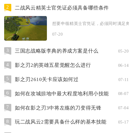
2
二战风云精英士官凭证必须具备哪些条件
想要申领精英士官凭证，必须同时满足角色
07-20
3
三国志战略版李典的养成方案是什么
05-20
4
影之刃2的英雄五星觉醒怎么进行
06-14
5
影之刃2610关卡应该如何过
07-11
6
如何在攻城掠地中最大程度地利用小技能
08-07
7
如何在影之刃3中将左殇的刀变得无锋
07-04
8
玩二战风云2需要具备什么样的基本技能
05-17