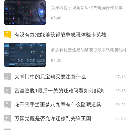
英雄联盟手游萌新应优先选择操作简单、技
07-08
2
有没有办法能够获得战争怒吼体验卡英雄
有多种稳定途径能够获取战争怒吼英雄体验
07-20
3
大掌门中的元宝购买要注意什么
07-13
4
密室逃脱1最后一关的疑难问题如何解决
05-15
5
花千骨手游噩梦八九章有什么隐藏道具
06-22
6
万国觉醒是否允许迁移到先锋王国
08-06