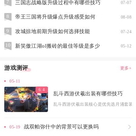
7
三国志战略版升级过程中有哪些技巧
07-07
8
帝王三国将升级爆点升级感受如何
08-08
9
攻城掠地前期升级如何选择技能
07-24
10
新笑傲江湖ol搬砖的最佳等级是多少
05-12
游戏测评
更多+
05-11
6.4
乱斗西游伏羲出装有哪些技巧
乱斗西游伏羲出装核心是优先选月涌套装走均
战双帕弥什中的背景可以更换吗
05-19