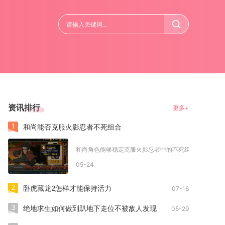
资讯排行
更多+
1
和尚能否克服火影忍者不死组合
和尚角色能够稳定克服火影忍者中的不死组合，核心在于利
05-24
2
卧虎藏龙2怎样才能保持活力
07-16
3
绝地求生如何做到趴地下走位不被敌人发现
05-29