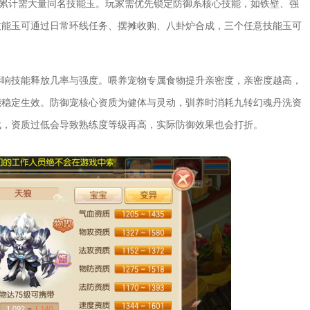
满级累计需大量同名技能玉。玩家需优先锁定防御系核心技能，如铁壁、强
技能玉可通过日常环线任务、摆摊收购、八卦炉合成，三个任意技能玉可
影响技能释放几率与强度。喂养宠物专属食物提升亲密度，亲密度越高，
能稳定生效。防御宠核心资质为健体与灵动，驯养时消耗九转幻魂丹洗资
成，资质过低会导致熟练度等级再高，实际防御效果也会打折。