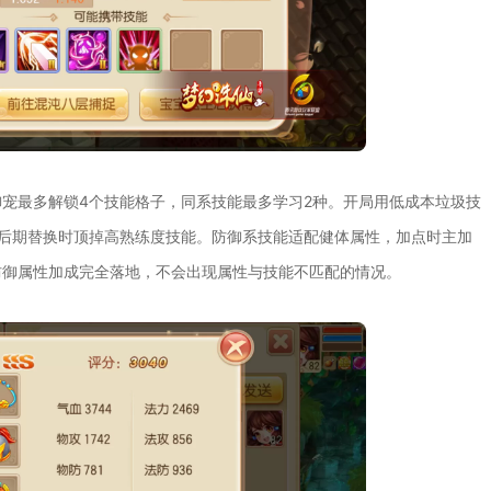
宠最多解锁4个技能格子，同系技能最多学习2种。开局用低成本垃圾技
后期替换时顶掉高熟练度技能。防御系技能适配健体属性，加点时主加
防御属性加成完全落地，不会出现属性与技能不匹配的情况。