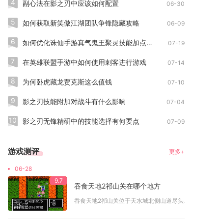
4
副心法在影之刃中应该如何配置
06-30
5
如何获取新笑傲江湖团队争锋隐藏攻略
06-09
6
如何优化诛仙手游真气鬼王聚灵技能加点方案
07-19
7
在英雄联盟手游中如何使用刺客进行游戏
07-14
8
为何卧虎藏龙贾克斯这么值钱
07-10
9
影之刃技能附加对战斗有什么影响
07-04
10
影之刃无锋精研中的技能选择有何要点
07-09
游戏测评
更多+
06-28
9.7
吞食天地2祁山关在哪个地方
吞食天地2祁山关位于天水城北侧山道尽头、鲁城以北，是