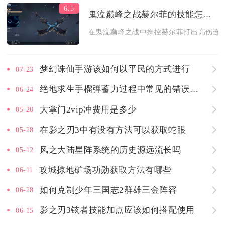
6.5
鬼泣巅峰之战赫尔菲的技能怎么使用
在鬼泣巅峰之战中操控赫尔菲打出高伤连招
梦幻诛仙手游该如何以平民的方式进行
07-23
绝地求生手榴弹蓄力过程中常见的错误有哪些
06-24
大掌门2vip冲费用是多少
05-28
在影之刃3中有没有方法可以获取蛇眼
05-28
风之大陆星阵系统的历史源远流长吗
05-12
攻城掠地矿场功勋获取方法有哪些
06-11
如何克制少年三国志2群雄三金阵容
06-28
影之刃3铉者技能加点应该如何搭配使用
06-15