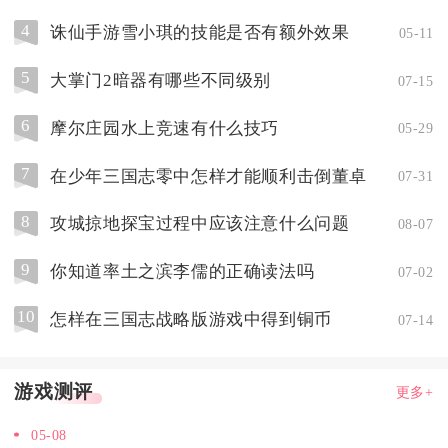
4
诛仙手游雪小琪的技能是否有额外效果
05-11
5
大掌门2暗器有哪些不同级别
07-15
6
摩尔庄园水上竞速有什么技巧
05-29
7
在少年三国志零中怎样才能顺利击倒董卓
07-31
8
攻城掠地探宝过程中应该注意什么问题
08-07
9
你知道率土之滨李儒的正确读法吗
07-02
10
怎样在三国志战略版游戏中得到铜币
07-14
游戏测评
更多+
05-08