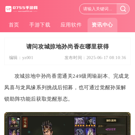
首页
手游下载
应用软件
资讯中心
请问攻城掠地孙尚香在哪里获得
编辑：
yz001
发布时间：
2025-06-17 08:10:36
攻城掠地中孙尚香需通关249级周瑜副本、完成龙
凤喜与龙凤缘系列挑战后招募，也可通过觉醒孙策解
锁助阵功能后获取觉醒形态。