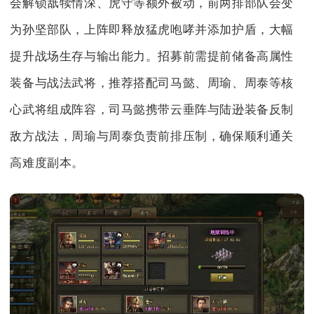
会解锁舐犊情深、虎守等额外被动，前两排部队会变
为孙坚部队，上阵即释放猛虎咆哮并添加护盾，大幅
提升战场生存与输出能力。招募前需提前储备高属性
装备与战法武将，推荐搭配司马懿、周瑜、周泰等核
心武将组成阵容，司马懿携带云垂阵与陆逊装备反制
敌方战法，周瑜与周泰负责前排压制，确保顺利通关
高难度副本。