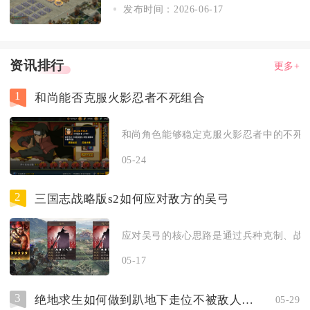
发布时间：2026-06-17
资讯排行
更多+
1
和尚能否克服火影忍者不死组合
和尚角色能够稳定克服火影忍者中的不死组
05-24
2
三国志战略版s2如何应对敌方的吴弓
应对吴弓的核心思路是通过兵种克制、战法
05-17
3
绝地求生如何做到趴地下走位不被敌人发现
05-29