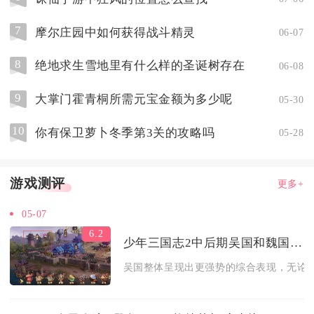
7
摩尔庄园中如何获得战斗精灵
06-07
8
绝地求生雪地里有什么样的圣诞树存在
06-08
9
大掌门霍青桐所需元宝金额为多少呢
05-30
10
你有保卫萝卜冬季第3关的攻略吗
05-28
游戏测评
更多+
05-07
6.2
少年三国志2中后期吴国和魏国之间谁更强势
吴国整体呈现出更强势的综合表现，无论是