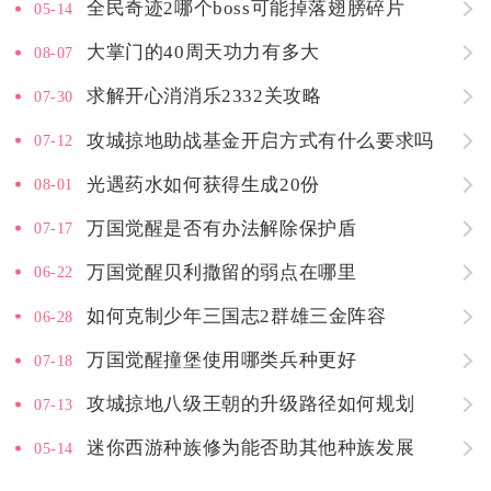
全民奇迹2哪个boss可能掉落翅膀碎片
05-14
大掌门的40周天功力有多大
08-07
求解开心消消乐2332关攻略
07-30
攻城掠地助战基金开启方式有什么要求吗
07-12
光遇药水如何获得生成20份
08-01
万国觉醒是否有办法解除保护盾
07-17
万国觉醒贝利撒留的弱点在哪里
06-22
如何克制少年三国志2群雄三金阵容
06-28
万国觉醒撞堡使用哪类兵种更好
07-18
攻城掠地八级王朝的升级路径如何规划
07-13
迷你西游种族修为能否助其他种族发展
05-14