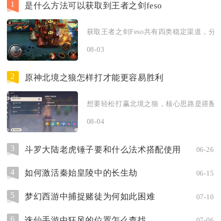
1
是什么方法可以获取到王者之剑feso
获取王者之剑Feso共有四类稳定渠道，分别
08-03
2
原神北境之狼怎样打才能更容易胜利
想要轻松打赢北境之狼，核心思路是搭配火元
08-04
3
斗罗大陆老虎锤子要和什么法术搭配使用
06-26
4
如何激活秦始皇陵中的长生劫
06-15
5
梦幻西游中捕捉赌徒为何如此困难
07-10
6
诛仙手游中狂风的位置怎么查找
07-06