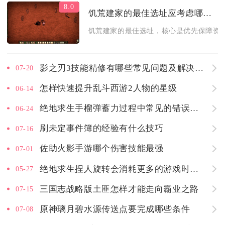
8.0
饥荒建家的最佳选址应考虑哪些因素
饥荒建家的最佳选址，核心是优先保障资源
影之刃3技能精修有哪些常见问题及解决方法
07-20
怎样快速提升乱斗西游2人物的星级
06-14
绝地求生手榴弹蓄力过程中常见的错误有哪些
06-24
刷未定事件簿的经验有什么技巧
07-16
佐助火影手游哪个伤害技能最强
07-01
绝地求生捏人旋转会消耗更多的游戏时间吗
05-27
三国志战略版土匪怎样才能走向霸业之路
07-15
原神璃月碧水源传送点要完成哪些条件
07-08