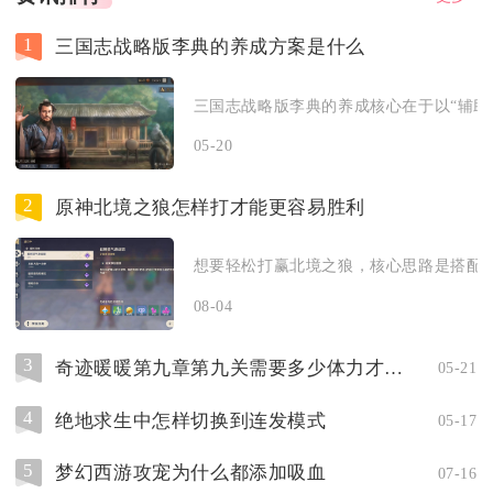
1
三国志战略版李典的养成方案是什么
三国志战略版李典的养成核心在于以“辅助减
05-20
2
原神北境之狼怎样打才能更容易胜利
想要轻松打赢北境之狼，核心思路是搭配火元
08-04
3
奇迹暖暖第九章第九关需要多少体力才能挑战
05-21
4
绝地求生中怎样切换到连发模式
05-17
5
梦幻西游攻宠为什么都添加吸血
07-16