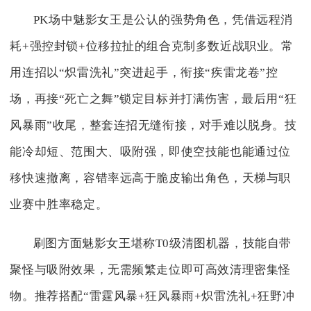
PK场中魅影女王是公认的强势角色，凭借远程消
耗+强控封锁+位移拉扯的组合克制多数近战职业。常
用连招以“炽雷洗礼”突进起手，衔接“疾雷龙卷”控
场，再接“死亡之舞”锁定目标并打满伤害，最后用“狂
风暴雨”收尾，整套连招无缝衔接，对手难以脱身。技
能冷却短、范围大、吸附强，即使空技能也能通过位
移快速撤离，容错率远高于脆皮输出角色，天梯与职
业赛中胜率稳定。
刷图方面魅影女王堪称T0级清图机器，技能自带
聚怪与吸附效果，无需频繁走位即可高效清理密集怪
物。推荐搭配“雷霆风暴+狂风暴雨+炽雷洗礼+狂野冲