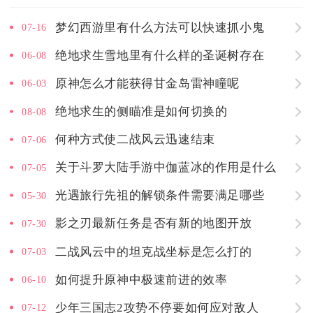
梦幻西游里有什么方法可以快速抓小鬼
07-16
绝地求生雪地里有什么样的圣诞树存在
06-08
原神怎么才能获得甘金岛雷神瞳呢
06-03
绝地求生的侧瞄准是如何切换的
08-08
何种方式使二战风云迅速结束
07-06
关于斗罗大陆手游中伽蓝冰的作用是什么
07-05
光遇旅行先祖的解锁条件需要满足哪些
05-30
影之刃最新任务是否有新的地图开放
07-30
二战风云中的坦克战坐标是怎么打的
07-03
如何提升原神中极速前进的效率
06-10
少年三国志2攻势不停要如何应对敌人
07-12