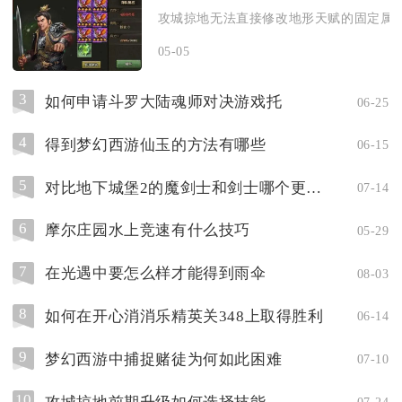
攻城掠地无法直接修改地形天赋的固定属性
05-05
3
如何申请斗罗大陆魂师对决游戏托
06-25
4
得到梦幻西游仙玉的方法有哪些
06-15
5
对比地下城堡2的魔剑士和剑士哪个更坚强
07-14
6
摩尔庄园水上竞速有什么技巧
05-29
7
在光遇中要怎么样才能得到雨伞
08-03
8
如何在开心消消乐精英关348上取得胜利
06-14
9
梦幻西游中捕捉赌徒为何如此困难
07-10
10