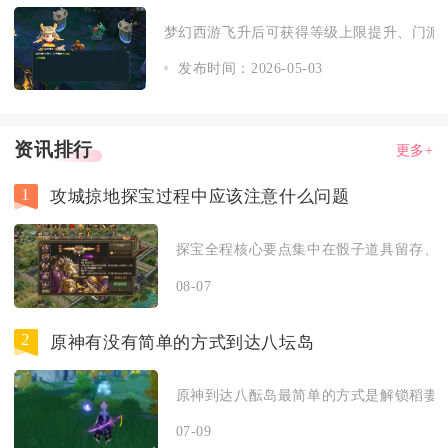
梦幻西游飞升后可获得等级上限提升、门派新
发布时间：2026-05-03
资讯排行
更多+
1
攻城掠地探宝过程中应该注意什么问题
探宝全程核心要点集中在骰子道具留存、地
08-07
2
原神有没有简单的方式到达八坛岛
原神到达八酝岛最简单的方式是解锁稻妻主
07-09