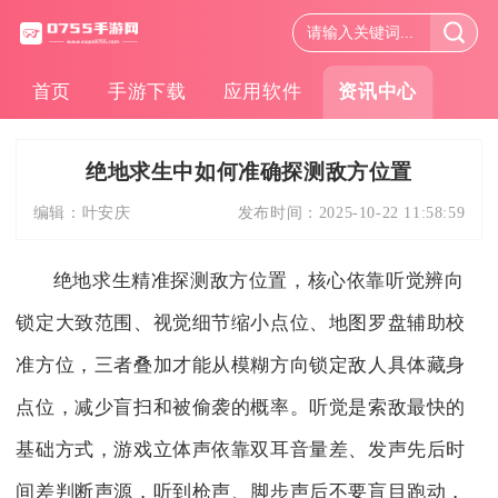
首页
手游下载
应用软件
资讯中心
绝地求生中如何准确探测敌方位置
编辑：
叶安庆
发布时间：
2025-10-22 11:58:59
绝地求生精准探测敌方位置，核心依靠听觉辨向
锁定大致范围、视觉细节缩小点位、地图罗盘辅助校
准方位，三者叠加才能从模糊方向锁定敌人具体藏身
点位，减少盲扫和被偷袭的概率。听觉是索敌最快的
基础方式，游戏立体声依靠双耳音量差、发声先后时
间差判断声源，听到枪声、脚步声后不要盲目跑动，