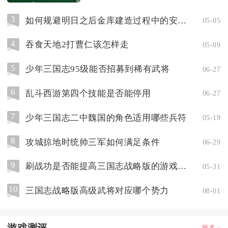
3
如何规避明日之后金库建造过程中的安全隐患
05-05
4
吞食天地2打曹仁该怎样走
05-09
5
少年三国志95级能否招募到稀有武将
06-27
6
乱斗西游第四个技能是否能停用
06-27
7
少年三国志二中魏国的角色适用哪些兵符
05-19
8
攻城掠地时统帅三军如何满足条件
06-29
9
刷战功是否能提高三国志战略版的游戏体验
05-31
10
三国志战略版高级武将对应哪个势力
08-01
游戏测评
更多+