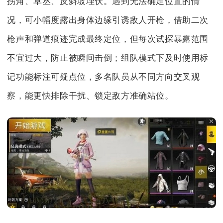
拐角、草丛、反斜坡埋伏。遇到无法确定位置的情
况，可小幅度露出身体边缘引诱敌人开枪，借助二次
枪声和弹道痕迹完成最终定位，但每次试探暴露范围
不宜过大，防止被瞬间击倒；组队模式下及时使用标
记功能标注可疑点位，多名队员从不同方向交叉观
察，能更快排除干扰、锁定敌方准确站位。