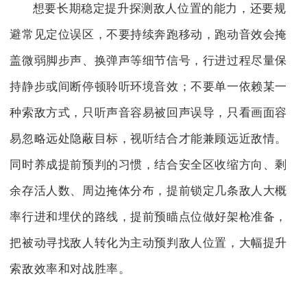
想要长期稳定提升探测敌人位置的能力，还要规
避常见定位误区，不要持续奔跑移动，跑动音效会掩
盖微弱脚步声、换弹声等细节信号，行进过程尽量保
持静步或间断停顿聆听环境音效；不要单一依赖某一
种索敌方式，只听声音容易被回声误导，只看画面容
易忽略远处隐蔽目标，视听结合才能兼顾远近敌情。
同时养成提前预判的习惯，结合安全区收缩方向、剩
余存活人数、周边掩体分布，提前锁定几条敌人大概
率行进和埋伏的路线，提前预瞄点位做好架枪准备，
把被动寻找敌人转化为主动预判敌人位置，大幅提升
索敌效率和对战胜率。