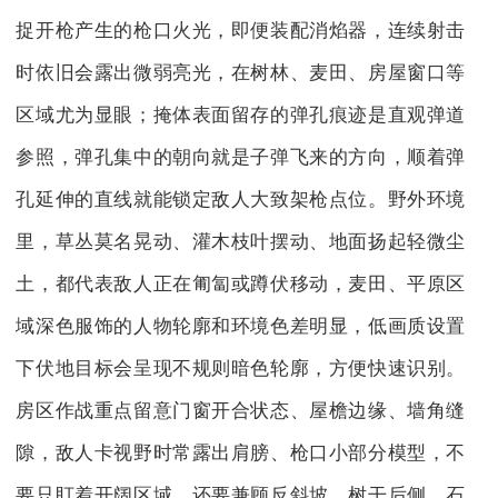
捉开枪产生的枪口火光，即便装配消焰器，连续射击
时依旧会露出微弱亮光，在树林、麦田、房屋窗口等
区域尤为显眼；掩体表面留存的弹孔痕迹是直观弹道
参照，弹孔集中的朝向就是子弹飞来的方向，顺着弹
孔延伸的直线就能锁定敌人大致架枪点位。野外环境
里，草丛莫名晃动、灌木枝叶摆动、地面扬起轻微尘
土，都代表敌人正在匍匐或蹲伏移动，麦田、平原区
域深色服饰的人物轮廓和环境色差明显，低画质设置
下伏地目标会呈现不规则暗色轮廓，方便快速识别。
房区作战重点留意门窗开合状态、屋檐边缘、墙角缝
隙，敌人卡视野时常露出肩膀、枪口小部分模型，不
要只盯着开阔区域，还要兼顾反斜坡、树干后侧、石