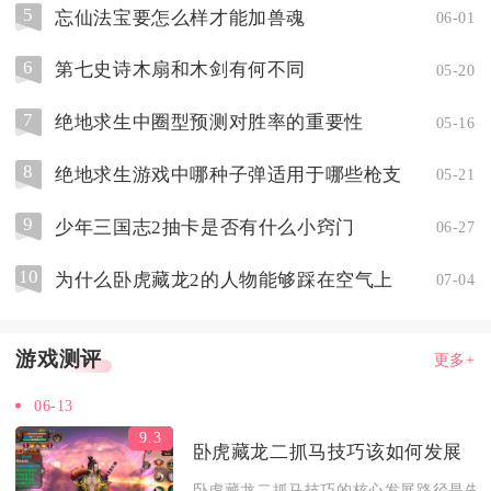
5
忘仙法宝要怎么样才能加兽魂
06-01
6
第七史诗木扇和木剑有何不同
05-20
7
绝地求生中圈型预测对胜率的重要性
05-16
8
绝地求生游戏中哪种子弹适用于哪些枪支
05-21
9
少年三国志2抽卡是否有什么小窍门
06-27
10
为什么卧虎藏龙2的人物能够踩在空气上
07-04
游戏测评
更多+
06-13
9.3
卧虎藏龙二抓马技巧该如何发展
卧虎藏龙二抓马技巧的核心发展路径是先夯