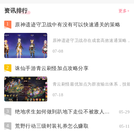
资讯排行
更多+
1
原神遗迹守卫战中有没有可以快速通关的策略
原神遗迹守卫战存在成套高效速通策略，核
07-08
2
诛仙手游青云刷怪加点攻略分享
青云刷怪最优加点为群攻输出体系，技能侧重
07-18
3
绝地求生如何做到趴地下走位不被敌人发现
05-29
4
荒野行动三级时装礼券怎么赚取
05-11