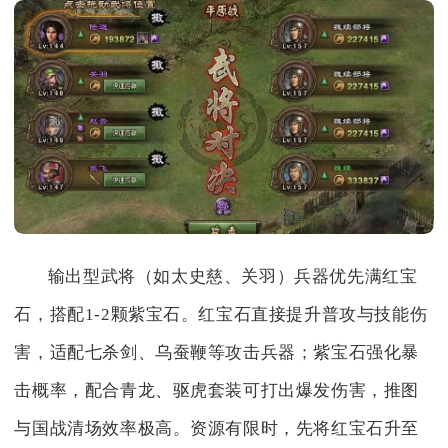
输出型武将（如太史慈、关羽）兵器优先满红宝
石，搭配1-2颗紫宝石。红宝石直接提升普攻与技能伤
害，适配七杀剑、乌蚕鞭等攻击兵器；紫宝石强化暴
击概率，配合青龙、驱虎套装可打出爆发伤害，推图
与国战清场效率极高。资源有限时，先将红宝石升至