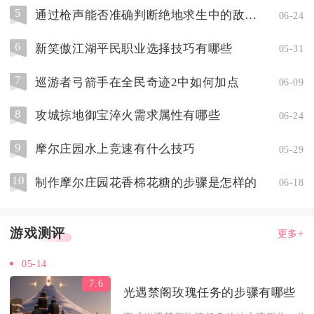
5
通过枪声能否准确判断绝地求生中的敌人位置
06-24
6
新笑傲江湖平民职业选择技巧有哪些
05-31
7
巡游者弓箭手在全民奇迹2中如何加点
06-09
8
攻城掠地御宝淬火需求属性有哪些
06-24
9
摩尔庄园水上竞速有什么技巧
05-29
10
制作摩尔庄园花香棉花糖的步骤是怎样的
06-18
游戏测评
更多+
05-14
7.6
光遇禁阁玫瑰任务的步骤有哪些