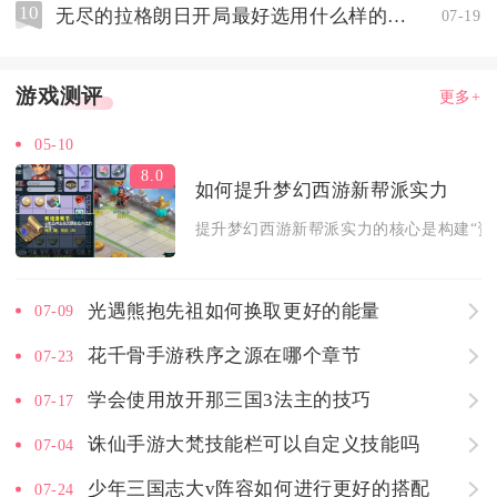
10
无尽的拉格朗日开局最好选用什么样的舰船
07-19
游戏测评
更多+
05-10
8.0
如何提升梦幻西游新帮派实力
提升梦幻西游新帮派实力的核心是构建“资源积
光遇熊抱先祖如何换取更好的能量
07-09
花千骨手游秩序之源在哪个章节
07-23
学会使用放开那三国3法主的技巧
07-17
诛仙手游大梵技能栏可以自定义技能吗
07-04
少年三国志大v阵容如何进行更好的搭配
07-24