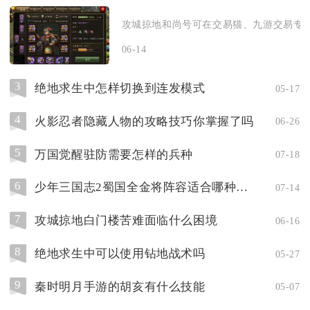
攻城掠地和尚号可在交易猫、九游交易专区
06-14
3
绝地求生中怎样切换到连发模式
05-17
4
火影忍者隐藏人物的攻略技巧你掌握了吗
06-26
5
万国觉醒驻防需要怎样的兵种
07-18
6
少年三国志2蜀国全金将阵容适合哪种战术
07-14
7
攻城掠地白门楼苦难面临什么困境
06-16
8
绝地求生中可以使用钻地战术吗
05-27
9
秦时明月手游的胡亥有什么技能
05-07