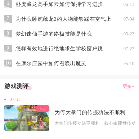
6
卧虎藏龙高手如云如何保持学习进步
06-13
7
为什么卧虎藏龙2的人物能够踩在空气上
07-04
8
梦幻诛仙手游的终极技能是什么
05-23
9
怎样有效地进行绝地求生学校窗户跳
07-22
10
在摩尔庄园中如何召唤出魔灵
05-10
游戏测评
更多+
07-13
7.3
为何大掌门的传授功法不顺利
大掌门传授功法不顺利，核心由硬性传功门