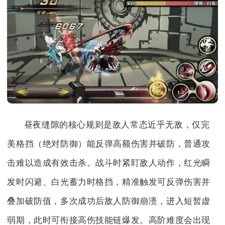
昼夜缝隙的核心规则是敌人常态近乎无敌，仅完
美格挡（绝对防御）能反弹高额伤害并破防，普通攻
击难以造成有效击杀。战斗时紧盯敌人动作，红光瞬
发时闪避、白光蓄力时格挡，精准触发可反弹伤害并
叠加破防值，多次成功后敌人防御崩溃，进入短暂虚
弱期，此时可衔接高伤技能链爆发。高阶难度会出现