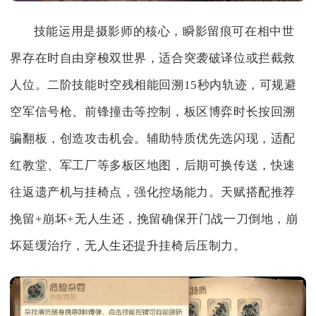
技能运用是摄影师的核心，瞬影留痕可在相中世
界存在时自由穿梭双世界，适合突袭破译位或拦截救
人位。二阶技能时空残相能回溯15秒内轨迹，可规避
空军信号枪、前锋撞击等控制，板区博弈时长按回溯
骗翻板，创造攻击机会。辅助特质优先选闪现，适配
红教堂、军工厂等多板区地图，后期可换传送，快速
往返遗产机与挂椅点，强化控场能力。天赋搭配推荐
挽留+崩坏+无人生还，挽留确保开门战一刀倒地，崩
坏延缓治疗，无人生还提升挂椅后压制力。