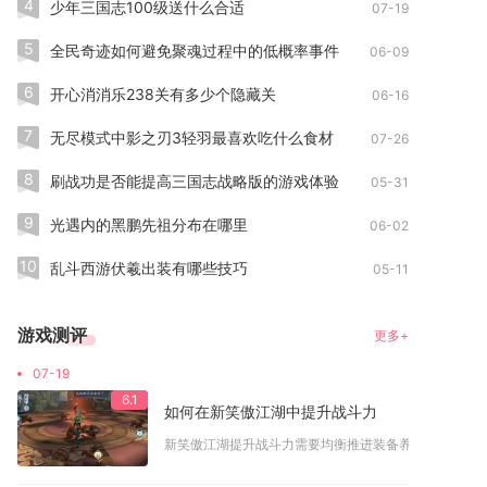
4
少年三国志100级送什么合适
07-19
5
全民奇迹如何避免聚魂过程中的低概率事件
06-09
6
开心消消乐238关有多少个隐藏关
06-16
7
无尽模式中影之刃3轻羽最喜欢吃什么食材
07-26
8
刷战功是否能提高三国志战略版的游戏体验
05-31
9
光遇内的黑鹏先祖分布在哪里
06-02
10
乱斗西游伏羲出装有哪些技巧
05-11
游戏测评
更多+
07-19
6.1
如何在新笑傲江湖中提升战斗力
新笑傲江湖提升战斗力需要均衡推进装备养成、内功经脉、