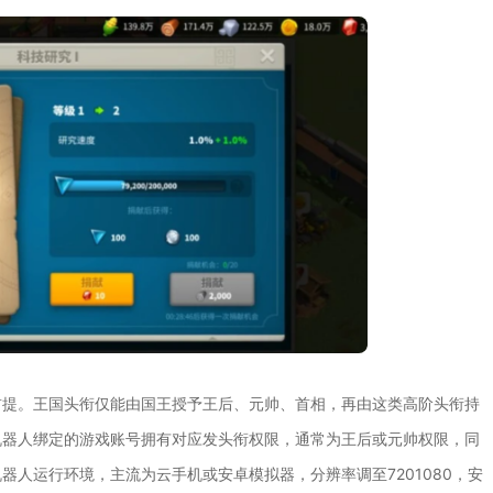
前提。王国头衔仅能由国王授予王后、元帅、首相，再由这类高阶头衔持
机器人绑定的游戏账号拥有对应发头衔权限，通常为王后或元帅权限，同
人运行环境，主流为云手机或安卓模拟器，分辨率调至7201080，安