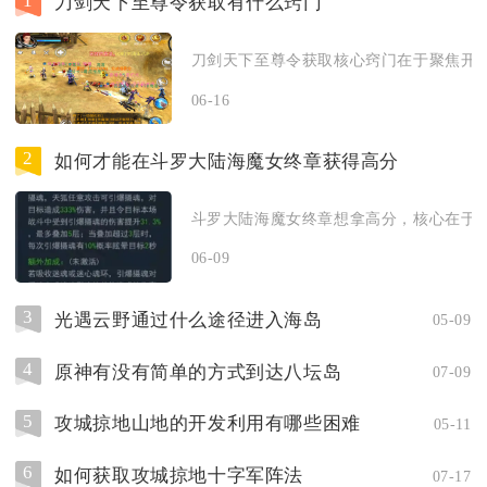
1
刀剑天下至尊令获取有什么窍门
刀剑天下至尊令获取核心窍门在于聚焦开服
06-16
2
如何才能在斗罗大陆海魔女终章获得高分
斗罗大陆海魔女终章想拿高分，核心在于高倍
06-09
3
光遇云野通过什么途径进入海岛
05-09
4
原神有没有简单的方式到达八坛岛
07-09
5
攻城掠地山地的开发利用有哪些困难
05-11
6
如何获取攻城掠地十字军阵法
07-17