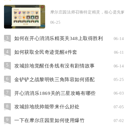
摩尔庄园法师召唤特定精灵，核心是先解锁
06-25
3
如何在开心消消乐精英关348上取得胜利
06-14
4
如何获取全民奇迹觉醒4件套
06-11
5
攻城掠地觉醒任务线有没有剧情故事
06-14
6
金铲铲之战黎明铁三角阵容如何搭配
05-25
7
开心消消乐1869关的三星攻略有哪些
06-03
8
攻城掠地统帅能带来什么好处
07-05
9
一下在摩尔庄园里如何使用爆竹
07-02