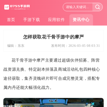
首页
手游下载
应用软件
资讯中心
怎样获取花千骨手游中的摩严
编辑：
东东
发布时间：
2026-03-05 08:03:31
花千骨手游中摩严主要通过超级伙伴招募、阵营
战资源兑换、特定副本掉落及商城活动礼包四种核心
途径获取，集齐灵魄碎片即可合成完整灵宠，搭配专
属内丹还能大幅强化战力。