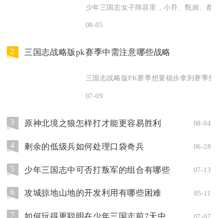
少年三国志女子阵容里，小乔、甄姬、蔡文
08-05
2
三国志战略版pk赛季中需注意哪些战略
三国志战略版PK赛季想要稳步拿到赛季奖励
07-09
3
原神北境之狼怎样打才能更容易胜利
08-04
4
剩余的低级兵如何处理口袋奇兵
06-28
5
少年三国志中可否打叛军的组合有哪些
07-13
6
攻城掠地山地的开发利用有哪些困难
05-11
7
如何玩得更聪明在少年三国志前7天中
07-07