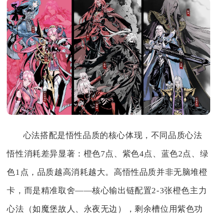
心法搭配是悟性品质的核心体现，不同品质心法
悟性消耗差异显著：橙色7点、紫色4点、蓝色2点、绿
色1点，品质越高消耗越大。高悟性品质并非无脑堆橙
卡，而是精准取舍——核心输出链配置2-3张橙色主力
心法（如魔堡故人、永夜无边），剩余槽位用紫色功