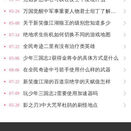
万国觉醒中军事重要人物君士坦丁了解一下
05-24
关于新笑傲江湖狼王的级别您知道多少
05-08
绝地求生街机如何切换不同的游戏地图
07-14
全民奇迹二里有没有治疗类英雄
07-22
少年三国志2获得金将令的具体方式是什么
05-06
在全民奇迹中弓箭手使用什么样的武器
08-06
新笑傲江湖的百道宗绝学的天赋值怎样
07-22
玩少年三国志2需要使用加速器吗
07-09
影之刃3中大咒琴杜鹃的刷怪地点
05-20