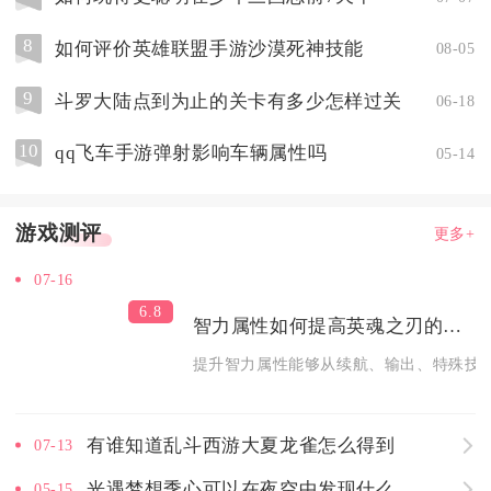
8
如何评价英雄联盟手游沙漠死神技能
08-05
9
斗罗大陆点到为止的关卡有多少怎样过关
06-18
10
qq飞车手游弹射影响车辆属性吗
05-14
游戏测评
更多+
07-16
6.8
智力属性如何提高英魂之刃的整体实力
提升智力属性能够从续航、输出、特殊技能
有谁知道乱斗西游大夏龙雀怎么得到
07-13
光遇梦想季心可以在夜空中发现什么
05-15