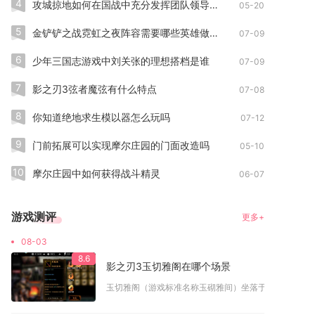
4
攻城掠地如何在国战中充分发挥团队领导能力
05-20
5
金铲铲之战霓虹之夜阵容需要哪些英雄做保护
07-09
6
少年三国志游戏中刘关张的理想搭档是谁
07-09
7
影之刃3弦者魔弦有什么特点
07-08
8
你知道绝地求生模以器怎么玩吗
07-12
9
门前拓展可以实现摩尔庄园的门面改造吗
05-10
10
摩尔庄园中如何获得战斗精灵
06-07
游戏测评
更多+
08-03
8.6
影之刃3玉切雅阁在哪个场景
玉切雅阁（游戏标准名称玉砌雅间）坐落于京城区域的京西