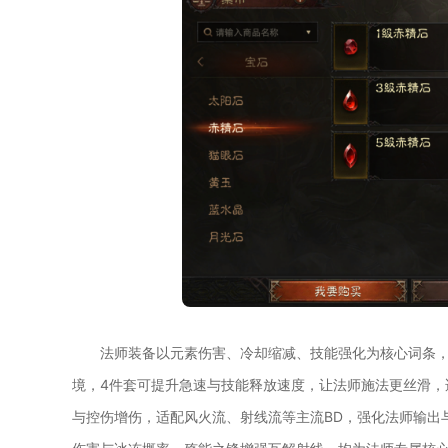
法师装备以元素伤害、冷却缩减、技能强化为核心词条
境，4件套可提升急速与技能释放速度，让法师施法更丝滑，
与控伤增伤，适配风火流、射线流等主流BD，强化法师输出