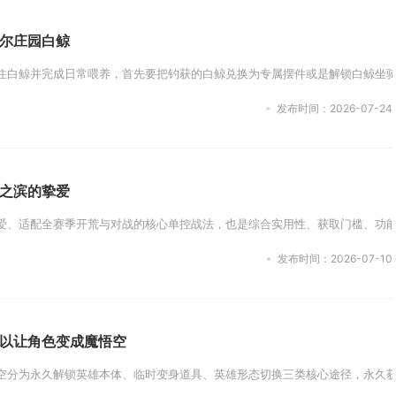
尔庄园白鲸
住白鲸并完成日常喂养，首先要把钓获的白鲸兑换为专属摆件或是解锁白鲸坐骑
发布时间：2026-07-24
之滨的挚爱
爱、适配全赛季开荒与对战的核心单控战法，也是综合实用性、获取门槛、功能
发布时间：2026-07-10
以让角色变成魔悟空
空分为永久解锁英雄本体、临时变身道具、英雄形态切换三类核心途径，永久获