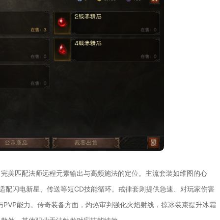
，完美匹配法师远程元素输出与高频施法的定位。主流套装如维图的心
适配闪电新星、传送等短CD技能循环。戒律套则提供急速、对玩家伤害
与PVP能力。传奇装备方面，灼热审判强化火焰射线，掠冰装束提升冰霜