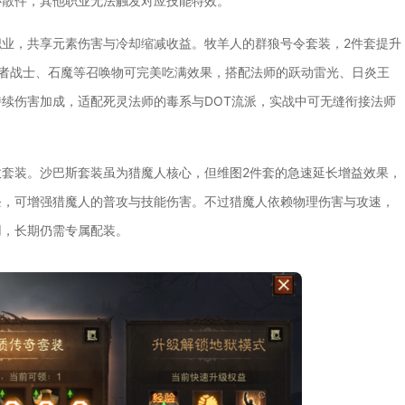
心散件，其他职业无法触发对应技能特效。
业，共享元素伤害与冷却缩减收益。牧羊人的群狼号令套装，2件套提升
者战士、石魔等召唤物可完美吃满效果，搭配法师的跃动雷光、日炎王
续伤害加成，适配死灵法师的毒系与DOT流派，实战中可无缝衔接法师
套装。沙巴斯套装虽为猎魔人核心，但维图2件套的急速延长增益效果，
条，可增强猎魔人的普攻与技能伤害。不过猎魔人依赖物理伤害与攻速，
用，长期仍需专属配装。