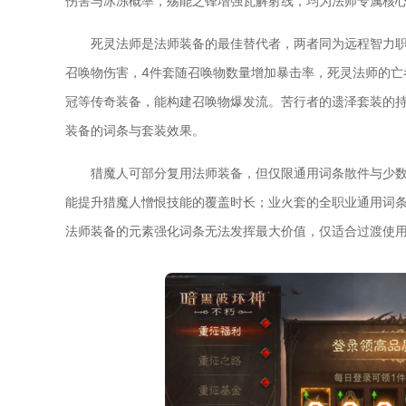
伤害与冰冻概率，殇能之锋增强瓦解射线，均为法师专属核
死灵法师是法师装备的最佳替代者，两者同为远程智力职
召唤物伤害，4件套随召唤物数量增加暴击率，死灵法师的亡
冠等传奇装备，能构建召唤物爆发流。苦行者的遗泽套装的持
装备的词条与套装效果。
猎魔人可部分复用法师装备，但仅限通用词条散件与少数
能提升猎魔人憎恨技能的覆盖时长；业火套的全职业通用词
法师装备的元素强化词条无法发挥最大价值，仅适合过渡使