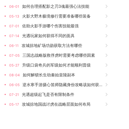
如何合理搭配影之刃3魂最强心法技能
06-01
火影大野木极境修行需要准备哪些装备
05-13
佐助火影手游哪个伤害技能最强
07-01
光遇玩家如何获得不同的面具
07-14
攻城掠地矿场功勋获取方法有哪些
06-11
三国志战略版救俘虏时需要考虑哪些因素
07-05
升级口袋奇兵的军级如何才能顺利晋级
05-27
如何解锁长生劫秦始皇陵副本
08-04
逆水寒手游摄心笛师隐藏身份攻略该如何获得
06-05
光遇超级起飞是否有限制条件
07-21
攻城掠地国战讨虏在战略层面如何布局
05-17