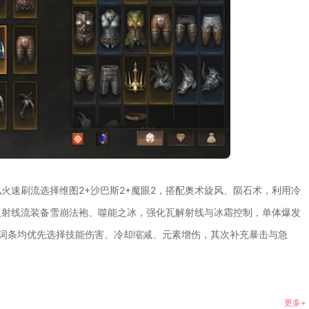
火速刷流选择维图2+沙巴斯2+魔眼2，搭配奥术旋风、陨石术，利用冷
火射线流装备雪崩法袍、噬能之冰，强化瓦解射线与冰霜控制，单体爆发
派，词条均优先选择技能伤害、冷却缩减、元素增伤，其次补充暴击与急
更多+