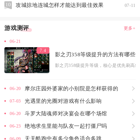
10
攻城掠地连城怎样才能达到最佳效果
07-11
游戏测评
更多+
06-21
7.4
影之刃358等级提升的方法有哪些
影之刃358级提升等级，核心是优先刷高经
摩尔庄园外婆家的小别院是怎样获得的
06-20
光遇里的光圈对游戏有什么影响
07-03
斗罗大陆魂师对决宴会在哪个场馆
06-20
绝地求生里能与队友一起打僵尸吗
06-23
天天酷跑中有多少角色适合多跳
06-09