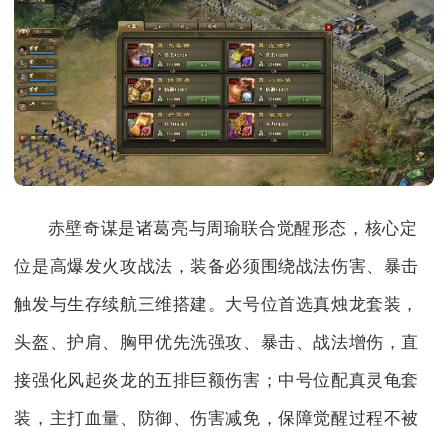
赤壁奇谋是诸葛亮与周瑜联合觉醒形态，核心定
位是高爆发火攻战法，装备必须围绕战法伤害、暴击
触发与生存续航三维搭建。大号位首选真烛龙套装，
头盔、护肩、胸甲优先洗强攻、暴击、战法增伤，直
接强化风起炎龙的五排巨额伤害；中号位配真灵龟套
装，主打血量、防御、伤害减免，保障觉醒过程不被