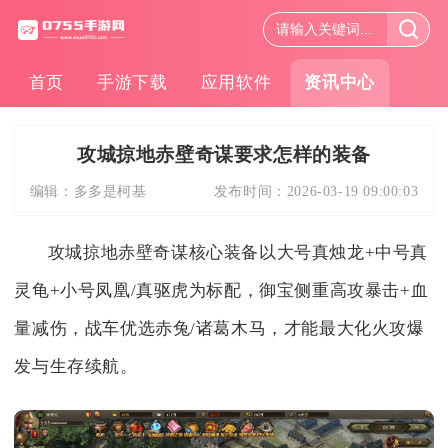
首页
手游下载
应用软件
资讯中心
攻城掠地赤壁奇谋要求怎样的装备
编辑：
多多是柯基
发布时间：
2026-03-19 09:00:03
攻城掠地赤壁奇谋核心装备以大号真烛龙+中号真
灵龟+小号凤凰/真驱虎为标配，御宝侧重高攻暴击+血
量减伤，战车优选赤兔/诸葛木马，才能最大化火攻爆
发与生存续航。