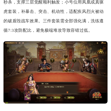
秒杀，支撑三层觉醒顺利触发；小号位用凤凰或真驱
虎套装，补暴击、突击、机动性，适配疾风烈火被动
的破盾毁战车效果。三件套装需全部强化满，洗练遵
循7:3攻防配比，避免极端堆攻导致容错过低。