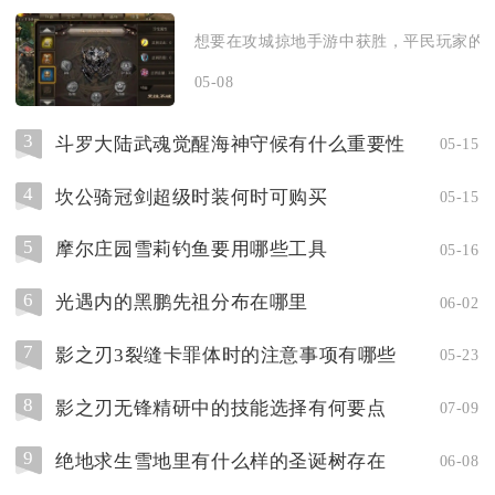
想要在攻城掠地手游中获胜，平民玩家的核
05-08
3
斗罗大陆武魂觉醒海神守候有什么重要性
05-15
4
坎公骑冠剑超级时装何时可购买
05-15
5
摩尔庄园雪莉钓鱼要用哪些工具
05-16
6
光遇内的黑鹏先祖分布在哪里
06-02
7
影之刃3裂缝卡罪体时的注意事项有哪些
05-23
8
影之刃无锋精研中的技能选择有何要点
07-09
9
绝地求生雪地里有什么样的圣诞树存在
06-08