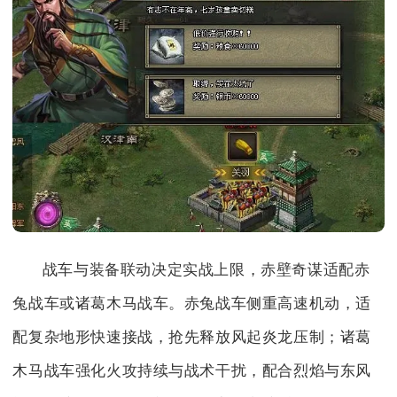
战车与装备联动决定实战上限，赤壁奇谋适配赤
兔战车或诸葛木马战车。赤兔战车侧重高速机动，适
配复杂地形快速接战，抢先释放风起炎龙压制；诸葛
木马战车强化火攻持续与战术干扰，配合烈焰与东风