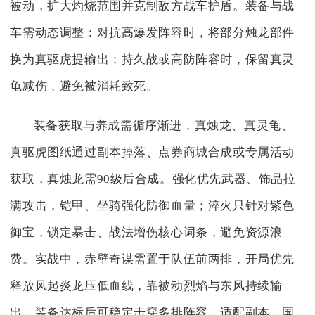
被动，扩大灼烧范围并克制敌方战车护盾。装备与战
车需动态调整：对抗高爆发阵容时，将部分烛龙部件
换为真驱虎提输出；持久战或高防阵容时，保留真灵
龟减伤，避免被消耗致死。
装备获取与养成需循序渐进，真烛龙、真灵龟、
真驱虎图纸通过副本掉落、点券商城合成或专属活动
获取，真烛龙需90级后合成。强化优先武器、饰品拉
满攻击，铠甲、坐骑强化防御血量；淬火只针对紫色
御宝，锁定暴击、战法增伤核心词条，避免资源浪
费。实战中，赤壁奇谋需置于队伍前两排，开局优先
释放风起炎龙压低血线，靠被动烈焰与东风持续输
出，装备达标后可稳定击穿多排阵容，适配副本、国