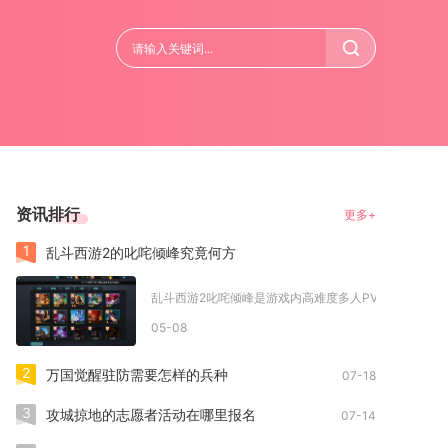
资讯排行
更多+
1
乱斗西游2的叱咤倾峰究竟何方
乱斗西游2叱咤倾峰是游戏内高难度多人PVE周常副本，入
05-08
2
万国觉醒驻防需要怎样的兵种
07-18
3
攻城掠地的志愿者活动在哪里报名
07-14