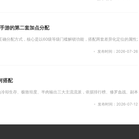
手游的第二套加点分配
确分配方式，核心是以60级等级门槛解锁功能，搭配两套差异化定位的属性方案
发布时间：2026-07-26
何搭配
为冷却生存、极致坦度、半肉输出三大主流流派，依据排行榜、修罗血战、副本闯
发布时间：2026-07-12