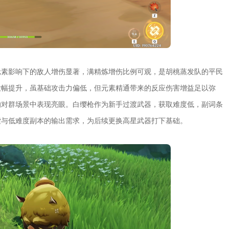
元素影响下的敌人增伤显著，满精炼增伤比例可观，是胡桃蒸发队的平民
大幅提升，虽基础攻击力偏低，但元素精通带来的反应伤害增益足以弥
的对群场景中表现亮眼。白缨枪作为新手过渡武器，获取难度低，副词条
索与低难度副本的输出需求，为后续更换高星武器打下基础。