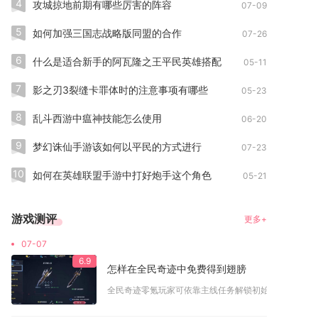
4
攻城掠地前期有哪些厉害的阵容
07-09
5
如何加强三国志战略版同盟的合作
07-26
6
什么是适合新手的阿瓦隆之王平民英雄搭配
05-11
7
影之刃3裂缝卡罪体时的注意事项有哪些
05-23
8
乱斗西游中瘟神技能怎么使用
06-20
9
梦幻诛仙手游该如何以平民的方式进行
07-23
10
如何在英雄联盟手游中打好炮手这个角色
05-21
游戏测评
更多+
07-07
6.9
怎样在全民奇迹中免费得到翅膀
全民奇迹零氪玩家可依靠主线任务解锁初始基础翅膀，依托