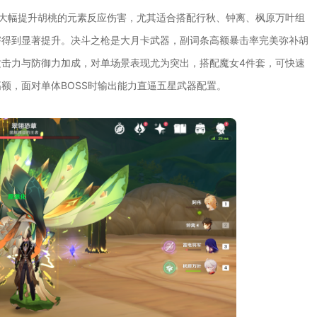
大幅提升胡桃的元素反应伤害，尤其适合搭配行秋、钟离、枫原万叶组
害得到显著提升。决斗之枪是大月卡武器，副词条高额暴击率完美弥补胡
击力与防御力加成，对单场景表现尤为突出，搭配魔女4件套，可快速
额，面对单体BOSS时输出能力直逼五星武器配置。