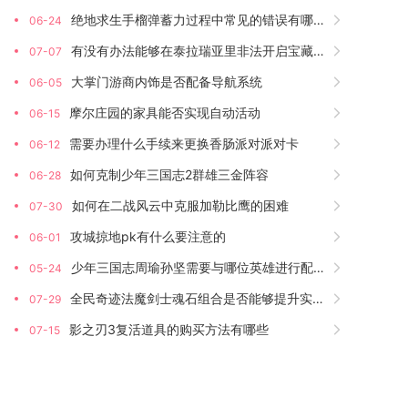
绝地求生手榴弹蓄力过程中常见的错误有哪些
06-24
有没有办法能够在泰拉瑞亚里非法开启宝藏箱
07-07
大掌门游商内饰是否配备导航系统
06-05
摩尔庄园的家具能否实现自动活动
06-15
需要办理什么手续来更换香肠派对派对卡
06-12
如何克制少年三国志2群雄三金阵容
06-28
如何在二战风云中克服加勒比鹰的困难
07-30
攻城掠地pk有什么要注意的
06-01
少年三国志周瑜孙坚需要与哪位英雄进行配合
05-24
全民奇迹法魔剑士魂石组合是否能够提升实力
07-29
影之刃3复活道具的购买方法有哪些
07-15