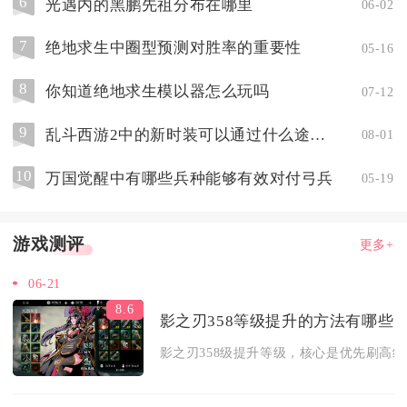
6
光遇内的黑鹏先祖分布在哪里
06-02
7
绝地求生中圈型预测对胜率的重要性
05-16
8
你知道绝地求生模以器怎么玩吗
07-12
9
乱斗西游2中的新时装可以通过什么途径获得
08-01
10
万国觉醒中有哪些兵种能够有效对付弓兵
05-19
游戏测评
更多+
06-21
8.6
影之刃358等级提升的方法有哪些
影之刃358级提升等级，核心是优先刷高经