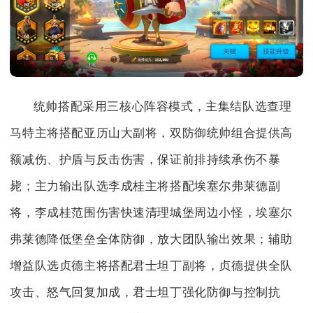
统帅搭配采用三核心阵容模式，主集结队选查理
马特主将搭配亚历山大副将，双防御统帅组合提供高
额减伤、护盾与反击伤害，保证前排持续承伤不暴
毙；主力输出队选李成桂主将搭配埃塞尔弗莱德副
将，李成桂范围伤害快速清理城堡周边小怪，埃塞尔
弗莱德降低堡垒全体防御，放大团队输出效果；辅助
增益队选贞德主将搭配君士坦丁副将，贞德提供全队
攻击、怒气回复加成，君士坦丁强化防御与控制抗