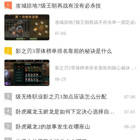
1
攻城掠地7级王朝再战有没有必杀技
攻城掠地7级王朝再战不存在单一固定必杀技
07-06
2
影之刃3罪体榜单排名靠前的秘诀是什么
影之刃3罪体榜单排名靠前的核心秘诀，在于
06-29
3
级无锋职业影之刃3加点应该怎么分配
07-06
4
卧虎藏龙玉娇龙是如何下定决心选择自杀的
07-01
5
卧虎藏龙2的故事发生在哪座山
06-20