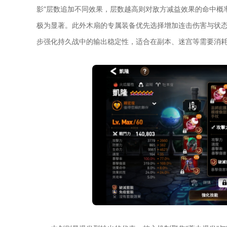
影”层数追加不同效果，层数越高则对敌方减益效果的命中概
极为显著。此外木扇的专属装备优先选择增加连击伤害与状态
步强化持久战中的输出稳定性，适合在副本、迷宫等需要消