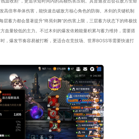
与“残血收割”，更追求短时间内的高额伤害压制。其普通攻击会在敌方生命
的瞬发高倍率单体伤害，能快速击破敌方核心角色的防御。木剑的关键机制
每层蓄力都会显著提升“终焉剑舞”的伤害上限，三层蓄力状态下的终极技
敌方血量较低的主力。不过木剑的爆发依赖能量积累与蓄力维持，需要搭
时，爆发节奏容易被打断，更适合在竞技场、世界BOSS等需要快速打