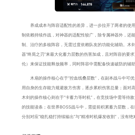
养成成本与阵容适配性的差异，进一步拉开了两者的使
制依赖持续作战，对神器的适配性较广，除专属神器外，还能
制、治疗的多核阵容，无需过度依赖队友的功能化辅助。木
器“终焉之刃”来最大化蓄力层数的伤害加成，且对阵容的要
伦）来保证技能释放频率，同时阵容中需配备快速破防的辅
木扇的操作核心在于“控血线叠层数”，在副本战斗中可
用自身的生存能力规避敌方伤害，逐步累积伤害总量；面对
木剑的操作核心则在于“卡蓄力等时机”，在竞技场中需等待
的技能读条；在世界BOSS战斗中，需提前积累蓄力层数，在
分别对应“稳扎稳打持续输出”与“精准时机爆发收割”，没有