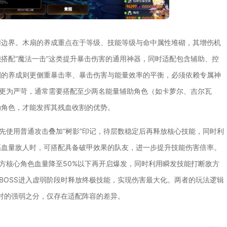
用边界。木扇的养成重点在于等级、技能等级与命中属性堆砌，其增伤机
搭配“魔法一击”这类提升暴击伤害的通用神器，同时适配包含辅助、控
剑的养成则更侧重暴击率、暴击伤害与能量效率的平衡，必须依赖专属神
求更为严苛，通常需要搭配至少两名能量辅助角色（如卡萝尔、吉尔瓦
助角色，才能发挥其残血收割的优势。
优先使用普通攻击叠加“树影”印记，待层数稳定后再释放核心技能，同时利
高血量敌人时，可搭配具备破甲效果的队友，进一步提升技能伤害倍率。
敌方核心角色血量降至50%以下再开启爆发，同时利用瞬发技能打断敌方
BOSS进入虚弱阶段时释放终极技能，实现伤害最大化。两者的玩法逻辑
绝对的强弱之分，仅存在适配阵容的差异。