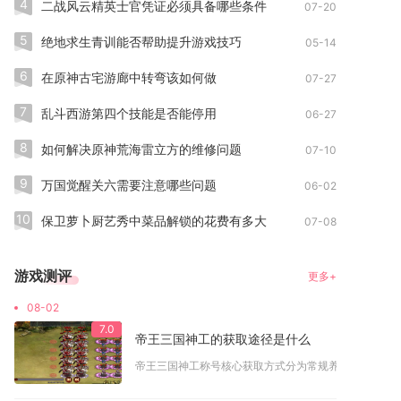
4
二战风云精英士官凭证必须具备哪些条件
07-20
5
绝地求生青训能否帮助提升游戏技巧
05-14
6
在原神古宅游廊中转弯该如何做
07-27
7
乱斗西游第四个技能是否能停用
06-27
8
如何解决原神荒海雷立方的维修问题
07-10
9
万国觉醒关六需要注意哪些问题
06-02
10
保卫萝卜厨艺秀中菜品解锁的花费有多大
07-08
游戏测评
更多+
08-02
7.0
帝王三国神工的获取途径是什么
帝王三国神工称号核心获取方式分为常规养成达成与限时活