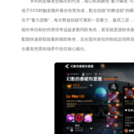
木剑则是爆发型输出的代表，核心机制聚焦“蓄力爆发”
低于50%时触发额外暴击伤害加成，配合技能“剑舞连斩”
在于“蓄力层数”，每次释放技能可累积一层蓄力，最高三层，
能对单目标的伤害倍率远超多数同阶角色，甚至能直接秒杀
配能快速获取能量的辅助角色，且在面对多段控制或反伤阵容
出爆发伤害的场景中担任核心输出。