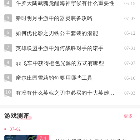
4
斗罗大陆武魂觉醒海神守候有什么重要性
05-15
5
秦时明月手游中的器灵装备攻略
07-07
6
如何优化影之刃铁公主套装的潜能
05-12
7
英雄联盟手游中如何战胜对手的诺手
07-31
8
qq飞车中获得橙色光源的方式有哪些
07-07
9
摩尔庄园雪莉钓鱼要用哪些工具
05-16
10
有没有什么英魂之刃中必买的十大英雄推荐
07-03
游戏测评
更多+
07-02
7.4