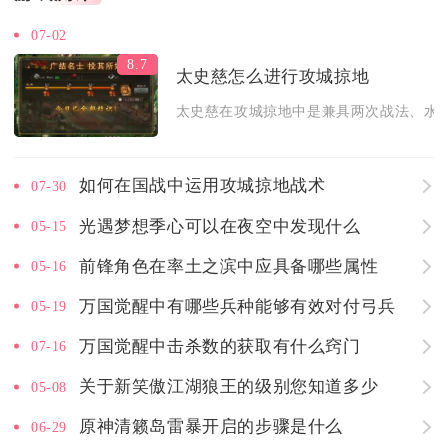
07-02
8.7
太史慈怎么进行攻城掠地
太史慈在攻城掠地中是兼具两次战法、水域
如何在国战中运用攻城掠地战术
07-30
光遇梦想季心可以在夜空中发现什么
05-15
前锋角色在率土之滨中应具备哪些属性
05-16
万国觉醒中有哪些兵种能够有效对付弓兵
05-19
万国觉醒中击杀数的获取有什么窍门
07-16
关于新笑傲江湖狼王的级别您知道多少
05-08
原神清籁岛雷暴开启的步骤是什么
06-29