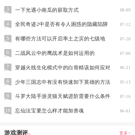
3
一下光遇小南瓜的获取方式
08-09
4
全民奇迹2中是否有令人困惑的隐藏陷阱
07-12
5
有哪些方法可以开启率土之滨的七级地
07-28
6
二战风云中的鹰战术是如何运用的
07-06
7
穿越火线生化模式中的白骨精该如何应对
06-21
8
少年三国志中有没有快速卸下英雄的方法
05-13
9
斗罗大陆手游灵猫天赋进阶需要什么条件
07-16
10
忘仙法宝要怎么样才能加兽魂
06-01
游戏测评
更多+