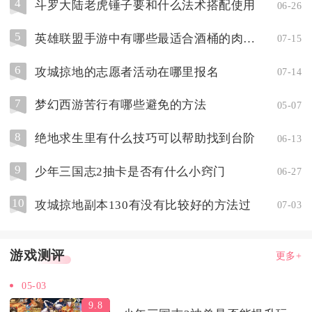
4
斗罗大陆老虎锤子要和什么法术搭配使用
06-26
5
英雄联盟手游中有哪些最适合酒桶的肉装备
07-15
6
攻城掠地的志愿者活动在哪里报名
07-14
7
梦幻西游苦行有哪些避免的方法
05-07
8
绝地求生里有什么技巧可以帮助找到台阶
06-13
9
少年三国志2抽卡是否有什么小窍门
06-27
10
攻城掠地副本130有没有比较好的方法过
07-03
游戏测评
更多+
05-03
9.8