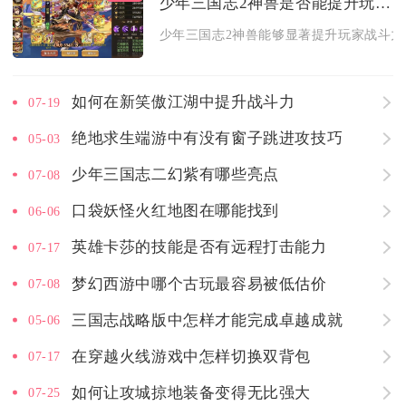
少年三国志2神兽是否能提升玩家战斗力
少年三国志2神兽能够显著提升玩家战斗力，
如何在新笑傲江湖中提升战斗力
07-19
绝地求生端游中有没有窗子跳进攻技巧
05-03
少年三国志二幻紫有哪些亮点
07-08
口袋妖怪火红地图在哪能找到
06-06
英雄卡莎的技能是否有远程打击能力
07-17
梦幻西游中哪个古玩最容易被低估价
07-08
三国志战略版中怎样才能完成卓越成就
05-06
在穿越火线游戏中怎样切换双背包
07-17
如何让攻城掠地装备变得无比强大
07-25