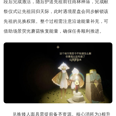
段后完成激活，随后护送先祖前往雨林神庙，完成献
祭仪式让先祖回归天际，此时遇境星盘会同步解锁该
先祖的兑换权限。整个过程需注意沿途能量补充，可
借助场景荧光蘑菇恢复能量，确保任务顺利推进。
兑换矮人面具需提前备齐资源。核心消耗为3根升