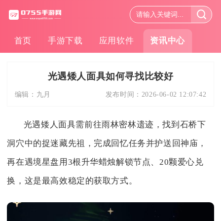
首页
手游下载
应用软件
资讯中心
光遇矮人面具如何寻找比较好
编辑：
九月
发布时间：
2026-06-02 12:07:42
光遇矮人面具需前往雨林密林遗迹，找到石桥下
洞穴中的捉迷藏先祖，完成回忆任务并护送回神庙，
再在遇境星盘用3根升华蜡烛解锁节点、20颗爱心兑
换，这是最高效稳定的获取方式。