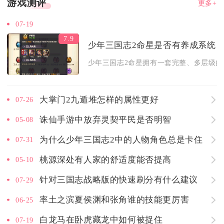
游戏测评
更多+
07-19
7.9
少年三国志2命星是否有养成系统
少年三国志2命星拥有一套完整、多层级的独
大掌门2九遁堆怎样的属性更好
07-26
诛仙手游中放弃灵契平民是否明智
05-08
为什么少年三国志2中的人物角色总是卡住
07-31
桃源深处有人家的舒适度能否提高
05-10
针对三国志战略版的快速刷分有什么建议
07-29
率土之滨夏侯渊和张角谁的技能更厉害
06-25
白龙马在卧虎藏龙中如何被捉住
07-19