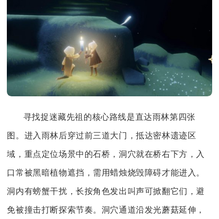
寻找捉迷藏先祖的核心路线是直达雨林第四张
图。进入雨林后穿过前三道大门，抵达密林遗迹区
域，重点定位场景中的石桥，洞穴就在桥右下方，入
口常被黑暗植物遮挡，需用蜡烛烧毁障碍才能进入。
洞内有螃蟹干扰，长按角色发出叫声可掀翻它们，避
免被撞击打断探索节奏。洞穴通道沿发光蘑菇延伸，