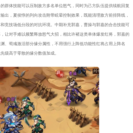
将的群体技能可以压制敌方多名单位怒气，同时为己方队伍提供续航回复
主输出，夏侯惇的列向攻击附带眩晕控制效果，既能清理敌方前排阵线，
本和竞技场低分段的对抗环境。中期补充郭嘉，曹操与郭嘉的合击技能可
率，让对手难以频繁释放怒气大招，相比许褚这类单体爆发红将，郭嘉的
侯渊、荀彧激活部分缘分属性，不用强行上阵低功能性红将占用上阵名
优先级高于零散的缘分数值加成。