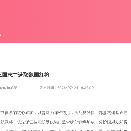
件
三国志中选取魏国红将
uyuzhu925
发布时间：
2026-07-04 16:36:09
控制体系的核心武将，以曹操为阵容锚点，搭配夏侯惇、郭嘉构建基础控
续航武将，优先保证技能联动效果再追求缘分羁绊加成，分阶段规划武将