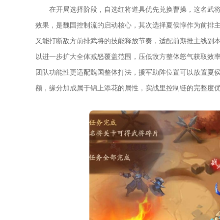
在开局选择阶段，自选红将道具优先兑换曹操，这名武
效果，是魏国控制流的启动核心，其次选择夏侯惇作为前排
又能打断敌方前排武将的技能释放节奏，适配前期推主线副
以进一步扩大全体减怒覆盖范围，压低敌方整体怒气获取效
团队功能性更适配魏国整体打法，援军助阵位置可以放置夏
额，缘分加成属于锦上添花的属性，实战里控制链的完整度