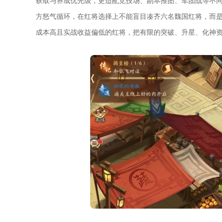
获取与养成优先级，更适配竞技场、副本推图、军团战等不
方怒气循环，在红将选择上不能盲目凑齐六名魏国红将，而
成本高且实战收益偏低的红将，把有限的突破、升星、化神