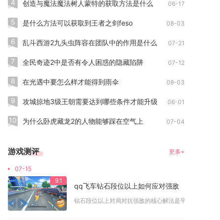
4
创造与魔法魔法树人蒙特的获取方法是什么
06-17
5
是什么方法可以获取到王者之剑feso
08-03
6
乱斗西游2九头虫阵容在团队中的作用是什么
07-21
7
全民奇迹2中是否有令人困惑的隐藏陷阱
07-12
8
在光遇中要怎么样才能得到雨伞
08-03
9
攻城掠地3级王朝需要达到哪些条件才能升级
06-01
10
为什么卧虎藏龙2的人物能够踩在空气上
07-04
游戏测评
更多+
07-15
9.1
qq飞车钻石段位以上如何应对强敌
钻石段位以上对局对抗强敌的核心解法是平衡极限跑法与实