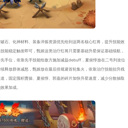
突破石、化神材料、装备淬炼资源优先给到这两名核心红将，提升技能效
怒技能稳定触发即可，甄姬这类治疗红将只需要基础升星保证基础续航，
手位，依靠先手技能给敌方施加减益debuff，夏侯惇放在二号列攻位
持续释放群体减怒，甄姬放在最后排规避首轮集火，依靠治疗技能抬升残
渠道，固定囤积曹操、夏侯惇、郭嘉的碎片加快升星速度，减少分散抽取
础效果加成。