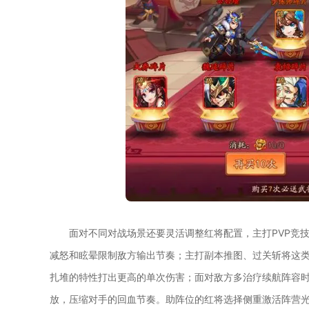
面对不同对战场景还要灵活调整红将配置，主打PVP竞
减怒和眩晕限制敌方输出节奏；主打副本推图、过关斩将这类
扎堆的特性打出更高的单次伤害；面对敌方多治疗续航阵容
放，压缩对手的回血节奏。助阵位的红将选择侧重激活阵营