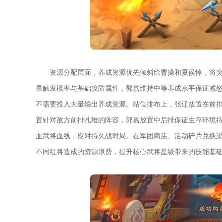
资源分配层面，养成资源优先倾斜给曹操和夏侯惇，将
果触发概率与基础攻防属性，郭嘉维持中等养成水平保证减
不需要投入大量输出养成资源。站位排布上，张辽放置在前排先
置针对敌方前排扎堆的阵容，郭嘉放置中后排保证生存环境
血武将血线，应对持久战对局。在军团商店、活动碎片兑换
不同红将造成的资源浪费，提升核心武将星级带来的技能基