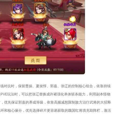
技场对抗时，保留曹操、夏侯惇、郭嘉、张辽的控制核心组合，依靠持续
PVE玩法时，可以把张辽替换成许褚强化单体斩杀能力，利用副本怪物
时，优先保证郭嘉的养成等级，依靠高频减怒限制敌方治疗武将的大招释
光环和核心缘分，优先选择碎片更容易获取的魏国红将填充助阵栏，激活