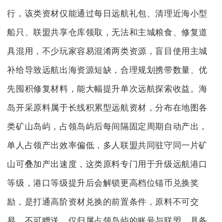
行，该类资材仅能通过每日远航礼包、清理近海小型
船只、联盟共享仓库领取，无法和主城粮食、修复道
具混用，不少玩家容易混淆两类资源，盲目使用主城
补给导致远航出海资源短缺，合理规划携带数量、优
先囤积修复材料，能大幅提升单次远航探索收益。海
岛开采原料属于长线积累型远航资材，分布在地图各
类矿山岛屿，占领岛屿后每间隔固定周期自动产出，
单人占领产出效率偏低，多人联盟共同驻守同一片矿
山可叠加产出速度，这类原料专门用于升级远航港口
等级，港口等级提升后会解锁更高档位锚币兑换奖
励，是打通高阶资材兑换的前置条件，原料不可交
易、不可赠送，仅归属占领岛屿的账号与联盟，具备