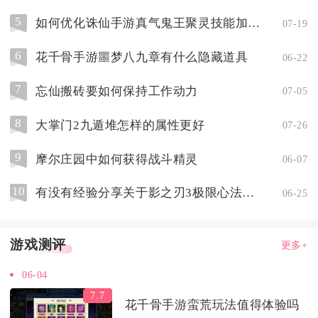
5
如何优化诛仙手游真气鬼王聚灵技能加点方案
07-19
6
花千骨手游噩梦八九章有什么隐藏道具
06-22
7
忘仙搬砖要如何保持工作动力
07-05
8
大掌门2九遁堆怎样的属性更好
07-26
9
摩尔庄园中如何获得战斗精灵
06-07
10
有没有经验分享关于影之刃3极限心法召唤的
06-25
游戏测评
更多+
06-04
7.7
花千骨手游蛮荒玩法值得体验吗