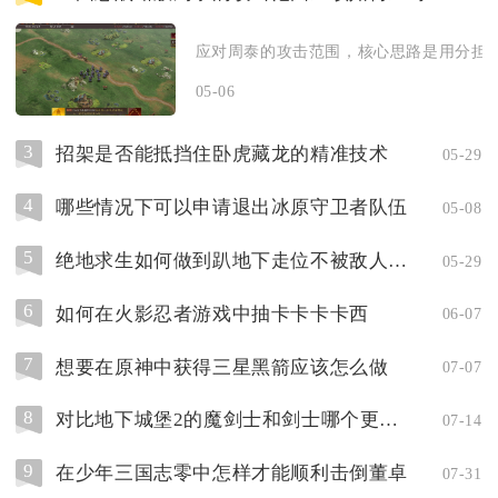
应对周泰的攻击范围，核心思路是用分担/援
05-06
3
招架是否能抵挡住卧虎藏龙的精准技术
05-29
4
哪些情况下可以申请退出冰原守卫者队伍
05-08
5
绝地求生如何做到趴地下走位不被敌人发现
05-29
6
如何在火影忍者游戏中抽卡卡卡卡西
06-07
7
想要在原神中获得三星黑箭应该怎么做
07-07
8
对比地下城堡2的魔剑士和剑士哪个更坚强
07-14
9
在少年三国志零中怎样才能顺利击倒董卓
07-31