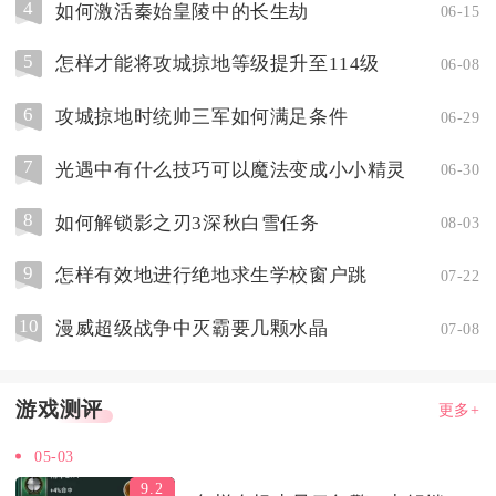
4
如何激活秦始皇陵中的长生劫
06-15
5
怎样才能将攻城掠地等级提升至114级
06-08
6
攻城掠地时统帅三军如何满足条件
06-29
7
光遇中有什么技巧可以魔法变成小小精灵
06-30
8
如何解锁影之刃3深秋白雪任务
08-03
9
怎样有效地进行绝地求生学校窗户跳
07-22
10
漫威超级战争中灭霸要几颗水晶
07-08
游戏测评
更多+
05-03
9.2