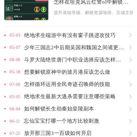
怎样在坦克风云红警ol中解锁更多的金矿
提升基地等级、解锁资源地块、完成主线与
绝地求生端游中有没有窗子跳进攻技巧
05-03
少年三国志2中后期吴国和魏国之间谁更强势
05-07
斗罗大陆绝世唐门中职业选择应该怎样进行
08-06
想要解锁原神中的玻月港应该怎么做
05-18
怎样循环运用全民奇迹召唤师的技能
07-09
绝地求生最新大逃杀需要注意哪些策略
05-05
如何解锁长生劫秦始皇陵副本
08-04
忘仙宝宝打哪一个地方比较刺激
06-11
放开那三国3一百级如何开启
07-25