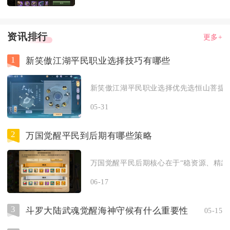
资讯排行
更多+
1
新笑傲江湖平民职业选择技巧有哪些
新笑傲江湖平民职业选择优先选恒山菩提、
05-31
2
万国觉醒平民到后期有哪些策略
万国觉醒平民后期核心在于“稳资源、精武将
06-17
3
斗罗大陆武魂觉醒海神守候有什么重要性
05-15