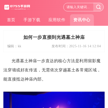
首页
手游下载
应用软件
资讯中心
如何一步直接到光遇墓土神庙
编辑：
kk
发布时间：
2025-11-16 14:12:04
光遇墓土神庙一步直达的核心方法是利用留影魔
法穿墙或好友传送，无需依次穿越墓土各常规区域，
能直接抵达神庙内部。