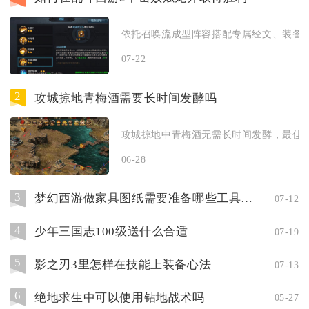
依托召唤流成型阵容搭配专属经文、装备法
07-22
2
攻城掠地青梅酒需要长时间发酵吗
攻城掠地中青梅酒无需长时间发酵，最佳酿
06-28
3
梦幻西游做家具图纸需要准备哪些工具和设备
07-12
4
少年三国志100级送什么合适
07-19
5
影之刃3里怎样在技能上装备心法
07-13
6
绝地求生中可以使用钻地战术吗
05-27