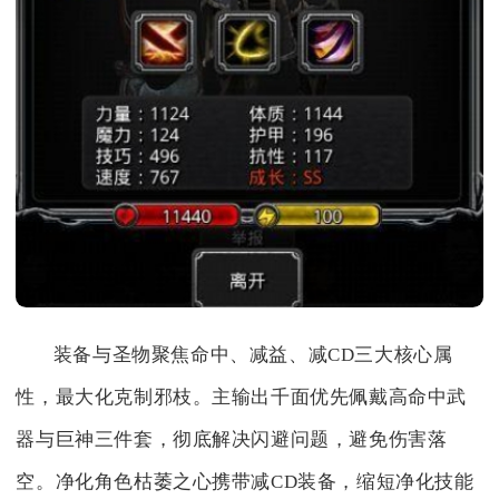
装备与圣物聚焦命中、减益、减CD三大核心属
性，最大化克制邪枝。主输出千面优先佩戴高命中武
器与巨神三件套，彻底解决闪避问题，避免伤害落
空。净化角色枯萎之心携带减CD装备，缩短净化技能