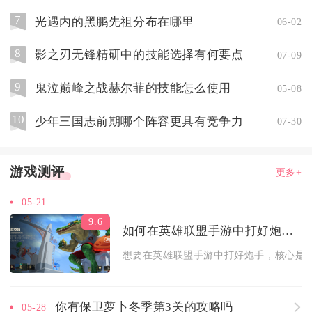
7
光遇内的黑鹏先祖分布在哪里
06-02
8
影之刃无锋精研中的技能选择有何要点
07-09
9
鬼泣巅峰之战赫尔菲的技能怎么使用
05-08
10
少年三国志前期哪个阵容更具有竞争力
07-30
游戏测评
更多+
05-21
9.6
如何在英雄联盟手游中打好炮手这个角色
想要在英雄联盟手游中打好炮手，核心是把
你有保卫萝卜冬季第3关的攻略吗
05-28