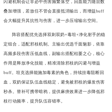
闪避机制会让非必中伤害频繁落空，回血能力随层数
叠加增强，若放任不管会直接抵消输出，而增益buff
会大幅提升其抗性与伤害，进一步压缩输出空间。
阵容搭配优先选择双刺双奶+毒坦+净化射手的稳
定组合，适配邪枝机制。主输出优选千面魅影，依靠
高频多段伤害压低血线，副输出搭配枯萎之心，核心
作用是释放净化技能，精准清除邪枝的闪避与增益
buff。坦克选择能施加毒素的角色，持续挂毒阻断回
血，双奶保证队伍血线稳定，避免被邪枝的爆发伤害
秒杀。替补可携带暗鸦，提供麻痹效果进一步降低邪
枝行动频率，提升队伍容错率。