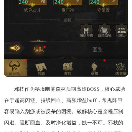
邪枝作为秘境幽雾森林后期高难BOSS，核心威胁
在于超高闪避、持续回血、高频增益buff，常规阵容
容易陷入刮痧或被反杀的困境。破解核心是全程压制
闪避、阻断回血、及时净化增益，缺一不可。邪枝的