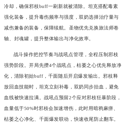
冷却，确保邪枝buff一刷新就被清除。坦克搭配毒素
强化装备，提升毒伤频率与强度，双奶选择治疗量与
减伤兼备的装备，保障续航。圣物优先兑换旅法师卷
轴、封魂罐，提升整体输出与净化效率。
战斗操作把控节奏与战吼点管理，全程压制邪枝
强势阶段。开局先攒4个战吼点，枯萎之心优先释放净
化，清除初始buff，千面随后开启爆发输出。邪枝释
放回血技能时，坦克立刻补毒，双奶同步抬血，避免
血线被快速拉满。战吼点预留2个应对邪枝狂暴阶段，
血量低于50%时邪枝会加速增伤，此时用暗鸦麻痹、
枯萎之心净化、千面爆发联动，快速收尾防止翻车。