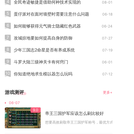
4
全民奇迹敏捷是借助何种技术实现的
08-01
5
蛋仔派对在面对墙壁时需要注意什么问题
06-18
6
如何能够获得元气骑士隐藏红色武器
06-24
7
攻城掠地要如何提高自身的防御
07-27
8
少年三国志2命星是否有养成系统
07-19
9
斗罗大陆三级神关卡有何窍门
06-01
10
你知道绝地求生模以器怎么玩吗
07-12
游戏测评
更多+
06-07
9.0
帝王三国护军应该怎么刷比较好
想要高效刷取帝王三国护军称号，最优方式是利用敌国小号