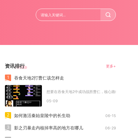
资讯排行
更多+
1
吞食天地2打曹仁该怎样走
想要在吞食天地2中成功战胜曹仁，核心路线是：玩家队伍
05-09
2
如何激活秦始皇陵中的长生劫
06-15
3
影之刃暴走内核掉率高的地方在哪儿
06-29