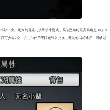
小镇中央广场刘鹤君处的放风筝小游戏，风筝坠落时最高高度超30丈有
每日可参与2次。该礼券仅用于限定装备兑换，无其他消耗途径，活动期