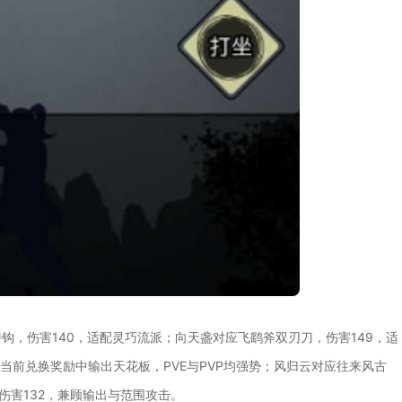
钩，伤害140，适配灵巧流派；向天盏对应飞鹞斧双刃刀，伤害149，适
当前兑换奖励中输出天花板，PVE与PVP均强势；风归云对应往来风古
伤害132，兼顾输出与范围攻击。