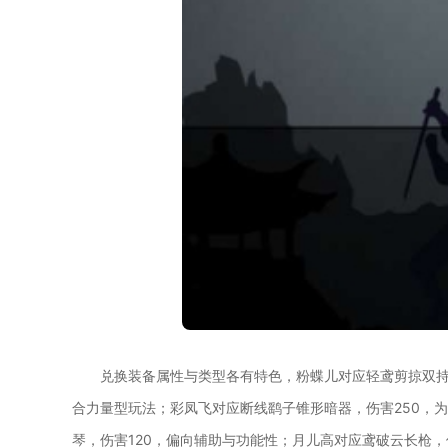
兑换装备属性与类型各有特色，粉蝶儿对应轻鸢剪掠双持
合力量型玩法；彩凤飞对应断线鹞子锥形暗器，伤害250，为
琴，伤害120，偏向辅助与功能性；月儿高对应鸢破云长枪，