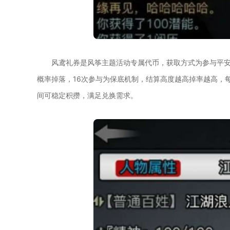
风鸢礼券是风筝主题活动专属代币，获取方式为参与平安
概率掉落，16次参与为保底机制，结算高度越高掉率越高，
间可稳定积攒，满足兑换需求。